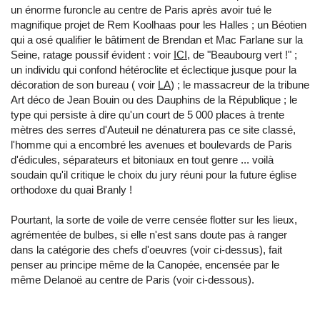
un énorme furoncle au centre de Paris après avoir tué le
magnifique projet de Rem Koolhaas pour les Halles ; un Béotien
qui a osé qualifier le bâtiment de Brendan et Mac Farlane sur la
Seine, ratage poussif évident : voir
ICI
, de "Beaubourg vert !" ;
un individu qui confond hétéroclite et éclectique jusque pour la
décoration de son bureau ( voir
LA
) ; le massacreur de la tribune
Art déco de Jean Bouin ou des Dauphins de la République ; le
type qui persiste à dire qu'un court de 5 000 places à trente
mètres des serres d'Auteuil ne dénaturera pas ce site classé,
l'homme qui a encombré les avenues et boulevards de Paris
d'édicules, séparateurs et bitoniaux en tout genre ... voilà
soudain qu'il critique le choix du jury réuni pour la future église
orthodoxe du quai Branly !
Pourtant, la sorte de voile de verre censée flotter sur les lieux,
agrémentée de bulbes, si elle n'est sans doute pas à ranger
dans la catégorie des chefs d'oeuvres (voir ci-dessus), fait
penser au principe même de la Canopée, encensée par le
même Delanoë au centre de Paris (voir ci-dessous).