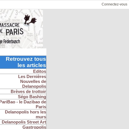
Connectez-vous
Retrouvez tous
les articles
Editos
Les Dernières
Nouvelles de
Delanopolis
Brèves de trottoir
Ségo Bashing
PariBao - le Dazibao de
Paris
Delanopolis hors les
murs
Delanopolis Street Art
Gastropolis