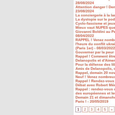
28/08/2024
Attention danger ! Der
23/08/2024
La conciergerie à la la
La dystopie sur le po
Cyclo-fascisme et jeux
Mieux vaut NUPES qu
Giovanni Boldini au Pe
08/04/2022
RAPPEL ! Venez nombre
l'heure du conflit ukr
(Paris 1er)
- 08/03/2022
Gouverner par la peur
Rappel ! Comment être 
Delanopolis et d'Aimer 
Pour la défense des lib
Amis de Delanopolis, 
Rappel, demain 20 nov
Neuf ! Venez nombreux
Rappel ! Rendez-vous c
Débat avec Robert Ména
Rappel : rendez-vous c
des européennes et leu
Demain 21 et dimanche
Paris !
- 20/05/2019
1
2
3
4
5
»