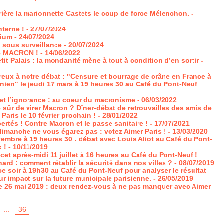
rière la marionnette Castets le coup de force Mélenchon.
-
nterne !
- 27/07/2024
dium
- 24/07/2024
 sous surveillance
- 20/07/2024
e MACRON !
- 14/06/2022
tit Palais : la mondanité mène à tout à condition d’en sortir
-
ux à notre débat : "Censure et bourrage de crâne en France à
ainien" le jeudi 17 mars à 19 heures 30 au Café du Pont-Neuf
 et l’ignorance : au coeur du macronisme
- 06/03/2022
sûr de virer Macron ? Dîner-débat de retrouvailles des amis de
Paris le 10 février prochain !
- 28/01/2022
ertés ! Contre Macron et le passe sanitaire !
- 17/07/2021
dimanche ne vous égarez pas : votez Aimer Paris !
- 13/03/2020
embre à 19 heures 30 : débat avec Louis Aliot au Café du Pont-
 !
- 10/11/2019
et après-midi 11 juillet à 16 heures au Café du Pont-Neuf !
rd : comment rétablir la sécurité dans nos villes ?
- 08/07/2019
e soir à 19h30 au Café du Pont-Neuf pour analyser le résultat
r impact sur la future municipale parisienne.
- 26/05/2019
 26 mai 2019 : deux rendez-vous à ne pas manquer avec Aimer
...
36