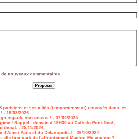
vée de nouveaux commentaires
:
PS parisiens et ses alliés (temporairement) renvoyés dans les
 !
- 19/03/2026
lgo regarde son oeuvre !
- 07/04/2025
égime ! Rappel : demain à 19H30 au Café du Pont-Neuf,
nd débat.
- 25/11/2024
e d'Aimer Paris et du Delanopolis !
- 26/10/2024
-elle tirer parti de l'affrontement Macron-Mélenchon ?
-