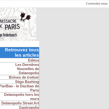
Connectez-vous
Retrouvez tous
les articles
Editos
Les Dernières
Nouvelles de
Delanopolis
Brèves de trottoir
Ségo Bashing
PariBao - le Dazibao de
Paris
Delanopolis hors les
murs
Delanopolis Street Art
Gastropolis