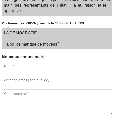
main des représentants de l état, il a eu raison et je l'
approuve.
2.
clémentjean9853@neuf.fr
le 19/06/2016 10:28
LA DEMOCRATIE
"la police manque de moyens"
Nouveau commentaire :