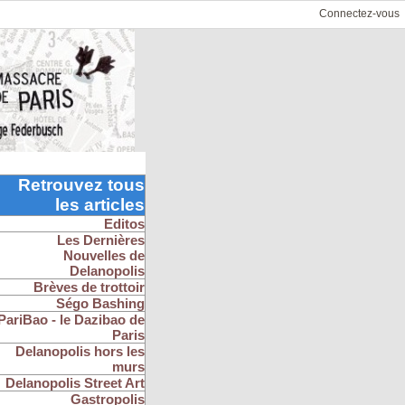
Connectez-vous
Retrouvez tous
les articles
Editos
Les Dernières
Nouvelles de
Delanopolis
Brèves de trottoir
Ségo Bashing
PariBao - le Dazibao de
Paris
Delanopolis hors les
murs
Delanopolis Street Art
Gastropolis