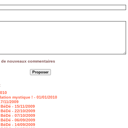
vée de nouveaux commentaires
:
2010
lation mystique !
- 01/01/2010
17/11/2009
 BéDé
- 15/11/2009
 BéDé
- 22/10/2009
 BéDé
- 07/10/2009
 BéDé
- 06/09/2009
 BéDé
- 14/09/2009