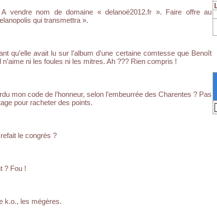
 A vendre nom de domaine « delanoë2012.fr ». Faire offre au
elanopolis qui transmettra ».
lant qu’elle avait lu sur l’album d’une certaine comtesse que Benoît
 n’aime ni les foules ni les mitres. Ah ??? Rien compris !
erdu mon code de l’honneur, selon l’embeurrée des Charentes ? Pas
stage pour racheter des points.
 refait le congrès ?
? Fou !
e k.o., les mégères.