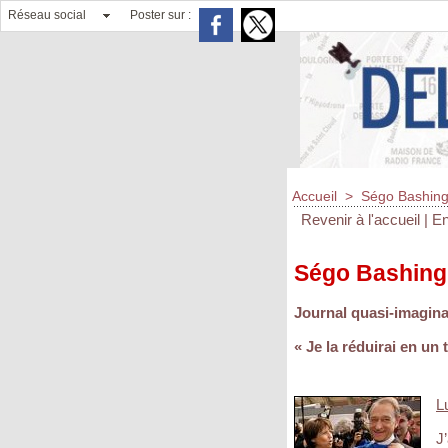
Réseau social
Poster sur :
Accueil
>
Ségo Bashin
Revenir à l'accueil
|
En
Ségo Bashing
Journal quasi-imagina
« Je la réduirai en un
L
J