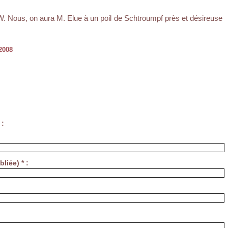
 W. Nous, on aura M. Elue à un poil de Schtroumpf près et désireuse
2008
 :
liée) * :