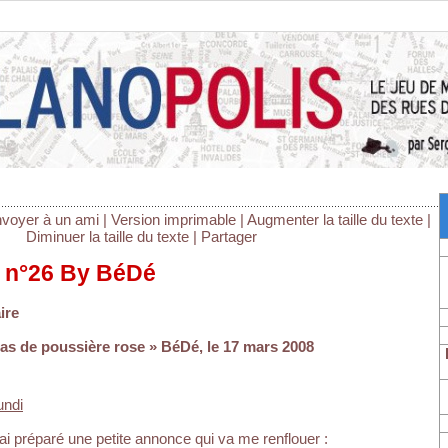
g
voyer à un ami
|
Version imprimable
|
Augmenter la taille du texte
|
Diminuer la taille du texte
|
Partager
 n°26 By BéDé
ire
 tas de poussière rose » BéDé, le 17 mars 2008
undi
’ai préparé une petite annonce qui va me renflouer :