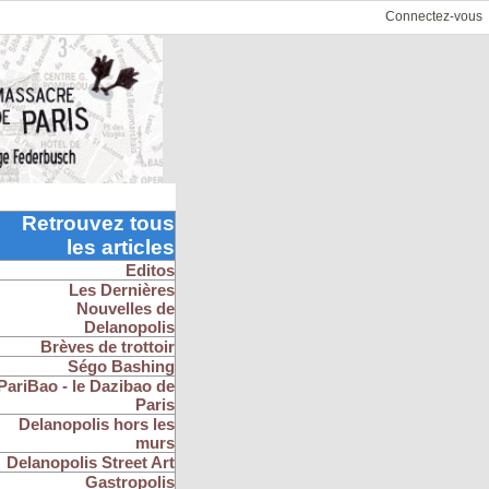
Connectez-vous
Retrouvez tous
les articles
Editos
Les Dernières
Nouvelles de
Delanopolis
Brèves de trottoir
Ségo Bashing
PariBao - le Dazibao de
Paris
Delanopolis hors les
murs
Delanopolis Street Art
Gastropolis