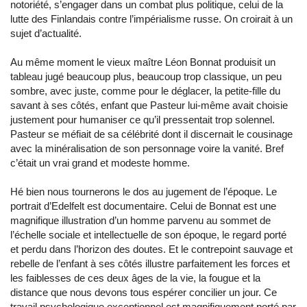
notoriété, s’engager dans un combat plus politique, celui de la
lutte des Finlandais contre l’impérialisme russe. On croirait à un
sujet d’actualité.
Au même moment le vieux maître Léon Bonnat produisit un
tableau jugé beaucoup plus, beaucoup trop classique, un peu
sombre, avec juste, comme pour le déglacer, la petite-fille du
savant à ses côtés, enfant que Pasteur lui-même avait choisie
justement pour humaniser ce qu’il pressentait trop solennel.
Pasteur se méfiait de sa célébrité dont il discernait le cousinage
avec la minéralisation de son personnage voire la vanité. Bref
c’était un vrai grand et modeste homme.
Hé bien nous tournerons le dos au jugement de l’époque. Le
portrait d’Edelfelt est documentaire. Celui de Bonnat est une
magnifique illustration d’un homme parvenu au sommet de
l’échelle sociale et intellectuelle de son époque, le regard porté
et perdu dans l’horizon des doutes. Et le contrepoint sauvage et
rebelle de l’enfant à ses côtés illustre parfaitement les forces et
les faiblesses de ces deux âges de la vie, la fougue et la
distance que nous devons tous espérer concilier un jour. Ce
travail psychologique exceptionnel est magnifiquement porté par