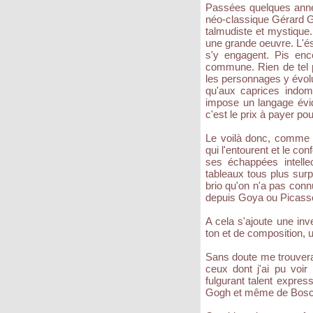
Passées quelques anné
néo-classique Gérard Ga
talmudiste et mystique
une grande oeuvre. L'és
s'y engagent. Pis en
commune. Rien de tel p
les personnages y évolu
qu'aux caprices indom
impose un langage évide
c'est le prix à payer pour
Le voilà donc, comme s
qui l'entourent et le c
ses échappées intellec
tableaux tous plus surp
brio qu'on n'a pas conn
depuis Goya ou Picasso
A cela s'ajoute une in
ton et de composition, 
Sans doute me trouvera
ceux dont j'ai pu voir 
fulgurant talent expr
Gogh et même de Bosch a