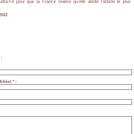
a-t-il pour que la France réalise qu'elle abrite l'artiste le plus
2022
 :
liée) * :