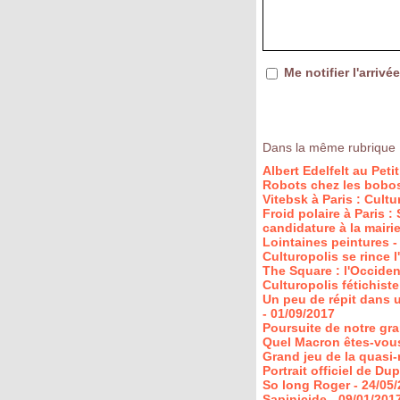
Me notifier l'arri
Dans la même rubrique 
Albert Edelfelt au Peti
Robots chez les bobo
Vitebsk à Paris : Cult
Froid polaire à Paris :
candidature à la mairie
Lointaines peintures
-
Culturopolis se rince l
The Square : l'Occiden
Culturopolis fétichiste
Un peu de répit dans u
- 01/09/2017
Poursuite de notre gr
Quel Macron êtes-vou
Grand jeu de la quasi-
Portrait officiel de D
So long Roger
- 24/05
Sapinicide
- 09/01/201