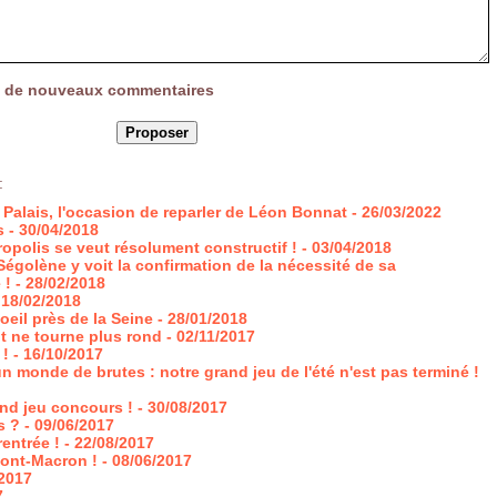
vée de nouveaux commentaires
:
t Palais, l'occasion de reparler de Léon Bonnat
- 26/03/2022
s
- 30/04/2018
uropolis se veut résolument constructif !
- 03/04/2018
 Ségolène y voit la confirmation de la nécessité de sa
 !
- 28/02/2018
 18/02/2018
'oeil près de la Seine
- 28/01/2018
t ne tourne plus rond
- 02/11/2017
 !
- 16/10/2017
n monde de brutes : notre grand jeu de l'été n'est pas terminé !
and jeu concours !
- 30/08/2017
s ?
- 09/06/2017
rentrée !
- 22/08/2017
upont-Macron !
- 08/06/2017
/2017
7