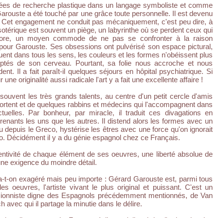
es de recherche plastique dans un langage symboliste et comme
rouste a été touché par une grâce toute personnelle. Il est devenu
. Cet engagement ne conduit pas mécaniquement, c'est peu dire, à
otérique est souvent un piège, un labyrinthe où se perdent ceux qui
core, un moyen commode de ne pas se confronter à la raison
our Garouste. Ses obsessions ont pulvérisé son espace pictural,
ent dans tous les sens, les couleurs et les formes n'obéissent plus
ptés de son cerveau. Pourtant, sa folie nous accroche et nous
nt. Il a fait paraît-il quelques séjours en hôpital psychiatrique. Si
 une originalité aussi radicale l'art y a fait une excellente affaire !
ouvent les très grands talents, au centre d'un petit cercle d'amis
onfortent et de quelques rabbins et médecins qui l'accompagnent dans
tuelles. Par bonheur, par miracle, il traduit ces divagations en
renants les uns que les autres. Il distend alors les formes avec un
u depuis le Greco, hystérise les êtres avec une force qu'on ignorait
. Décidément il y a du génie espagnol chez ce Français.
ventivité de chaque élément de ses oeuvres, une liberté absolue de
une exigence du moindre détail.
-t-on exagéré mais peu importe : Gérard Garouste est, parmi tous
les oeuvres, l'artiste vivant le plus original et puissant. C'est un
essionniste digne des Espagnols précédemment mentionnés, de Van
vec qui il partage la minutie dans le délire.