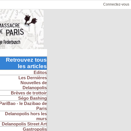
Connectez-vous
Retrouvez tous
les articles
Editos
Les Dernières
Nouvelles de
Delanopolis
Brèves de trottoir
Ségo Bashing
PariBao - le Dazibao de
Paris
Delanopolis hors les
murs
Delanopolis Street Art
Gastropolis