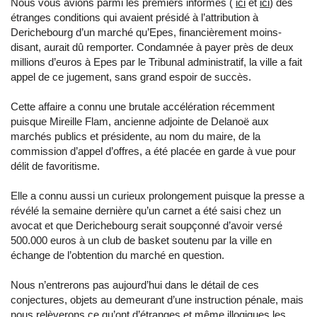
Nous vous avions parmi les premiers informés (
ici
et
ici
) des
étranges conditions qui avaient présidé à l’attribution à
Derichebourg d’un marché qu’Epes, financièrement moins-
disant, aurait dû remporter. Condamnée à payer près de deux
millions d’euros à Epes par le Tribunal administratif, la ville a fait
appel de ce jugement, sans grand espoir de succès.
Cette affaire a connu une brutale accélération récemment
puisque Mireille Flam, ancienne adjointe de Delanoë aux
marchés publics et présidente, au nom du maire, de la
commission d’appel d’offres, a été placée en garde à vue pour
délit de favoritisme.
Elle a connu aussi un curieux prolongement puisque la presse a
révélé la semaine dernière qu’un carnet a été saisi chez un
avocat et que Derichebourg serait soupçonné d’avoir versé
500.000 euros à un club de basket soutenu par la ville en
échange de l’obtention du marché en question.
Nous n’entrerons pas aujourd’hui dans le détail de ces
conjectures, objets au demeurant d’une instruction pénale, mais
nous relèverons ce qu’ont d’étranges et même illogiques les