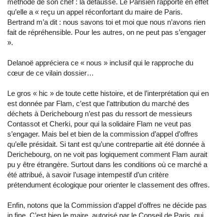
méthode de son chef : la défausse. Le Parisien rapporte en effet
qu’elle a « reçu un appel réconfortant du maire de Paris.
Bertrand m’a dit : nous savons toi et moi que nous n’avons rien
fait de répréhensible. Pour les autres, on ne peut pas s’engager
».
Delanoë appréciera ce « nous » inclusif qui le rapproche du
cœur de ce vilain dossier…
Le gros « hic » de toute cette histoire, et de l’interprétation qui en
est donnée par Flam, c’est que l’attribution du marché des
déchets à Derichebourg n’est pas du ressort de messieurs
Contassot et Cherki, pour qui la solidaire Flam ne veut pas
s’engager. Mais bel et bien de la commission d’appel d’offres
qu’elle présidait. Si tant est qu’une contrepartie ait été donnée à
Derichebourg, on ne voit pas logiquement comment Flam aurait
pu y être étrangère. Surtout dans les conditions où ce marché a
été attribué, à savoir l’usage intempestif d’un critère
prétendument écologique pour orienter le classement des offres.
Enfin, notons que la Commission d’appel d’offres ne décide pas
in fine. C’est bien le maire, autorisé par le Conseil de Paris, qui