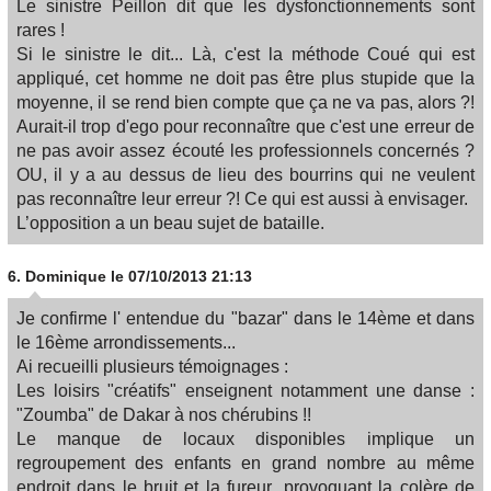
Le sinistre Peillon dit que les dysfonctionnements sont
rares !
Si le sinistre le dit... Là, c'est la méthode Coué qui est
appliqué, cet homme ne doit pas être plus stupide que la
moyenne, il se rend bien compte que ça ne va pas, alors ?!
Aurait-il trop d'ego pour reconnaître que c'est une erreur de
ne pas avoir assez écouté les professionnels concernés ?
OU, il y a au dessus de lieu des bourrins qui ne veulent
pas reconnaître leur erreur ?! Ce qui est aussi à envisager.
L’opposition a un beau sujet de bataille.
6.
Dominique
le 07/10/2013 21:13
Je confirme l' entendue du "bazar" dans le 14ème et dans
le 16ème arrondissements...
Ai recueilli plusieurs témoignages :
Les loisirs "créatifs" enseignent notamment une danse :
"Zoumba" de Dakar à nos chérubins !!
Le manque de locaux disponibles implique un
regroupement des enfants en grand nombre au même
endroit dans le bruit et la fureur...provoquant la colère de