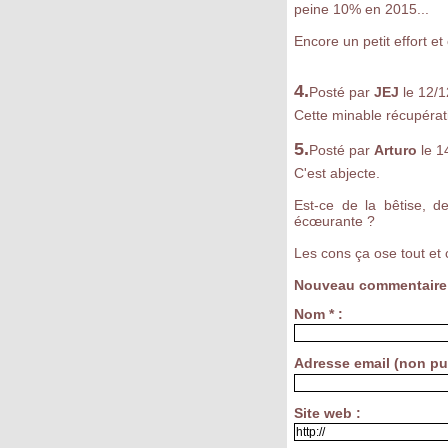
peine 10% en 2015...
Encore un petit effort e
4.
Posté par
JEJ
le 12/
Cette minable récupérati
5.
Posté par
Arturo
le 1
C'est abjecte.
Est-ce de la bêtise, d
écœurante ?
Les cons ça ose tout et 
Nouveau commentaire
Nom * :
Adresse email (non pub
Site web :