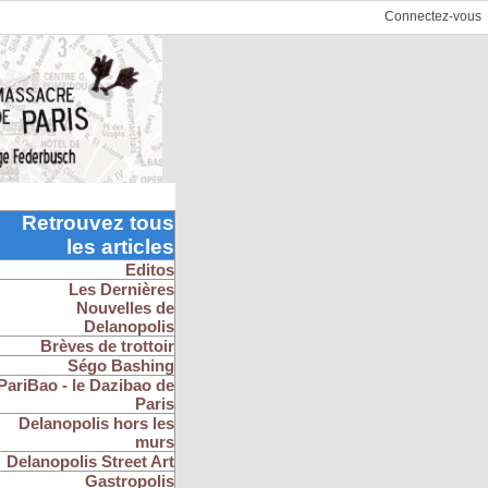
Connectez-vous
Retrouvez tous
les articles
Editos
Les Dernières
Nouvelles de
Delanopolis
Brèves de trottoir
Ségo Bashing
PariBao - le Dazibao de
Paris
Delanopolis hors les
murs
Delanopolis Street Art
Gastropolis