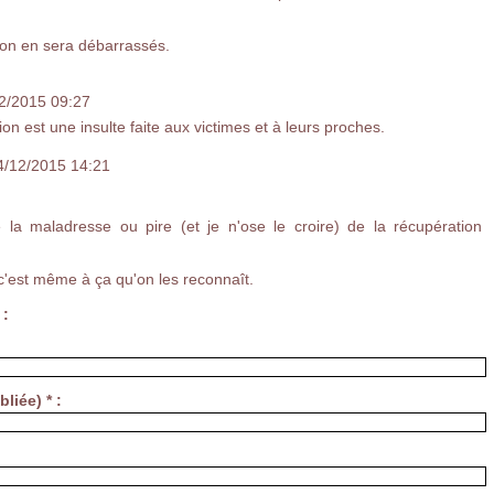
t on en sera débarrassés.
12/2015 09:27
on est une insulte faite aux victimes et à leurs proches.
4/12/2015 14:21
e la maladresse ou pire (et je n'ose le croire) de la récupération
c'est même à ça qu'on les reconnaît.
 :
liée) * :