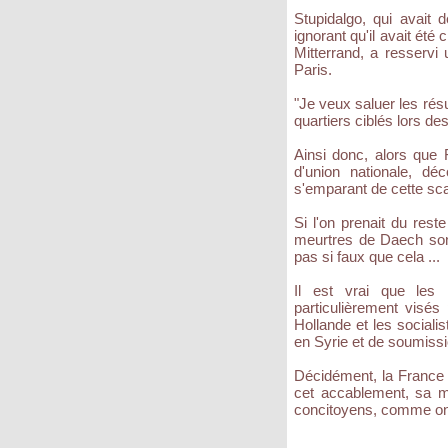
Stupidalgo, qui avait d
ignorant qu'il avait été
Mitterrand, a resservi
Paris.
"Je veux saluer les ré
quartiers ciblés lors de
Ainsi donc, alors que 
d'union nationale, dé
s'emparant de cette sca
Si l'on prenait du reste
meurtres de Daech sont
pas si faux que cela ...
Il est vrai que les
particulièrement visés
Hollande et les sociali
en Syrie et de soumissio
Décidément, la France d
cet accablement, sa m
concitoyens, comme on d