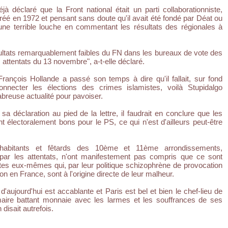
éjà déclaré que la Front national était un parti collaborationniste,
 créé en 1972 et pensant sans doute qu'il avait été fondé par Déat ou
 une terrible louche en commentant les résultats des régionales à
sultats remarquablement faibles du FN dans les bureaux de vote des
s attentats du 13 novembre", a-t-elle déclaré.
François Hollande a passé son temps à dire qu'il fallait, sur fond
connecter les élections des crimes islamistes, voilà Stupidalgo
breuse actualité pour pavoiser.
 sa déclaration au pied de la lettre, il faudrait en conclure que les
 électoralement bons pour le PS, ce qui n'est d'ailleurs peut-être
 habitants et fêtards des 10ème et 11ème arrondissements,
 par les attentats, n'ont manifestement pas compris que ce sont
stes eux-mêmes qui, par leur politique schizophrène de provocation
n en France, sont à l'origine directe de leur malheur.
'aujourd'hui est accablante et Paris est bel et bien le chef-lieu de
aire battant monnaie avec les larmes et les souffrances de ses
isait autrefois.