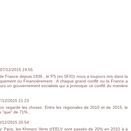
 07/12/2015 19:55
re de France depuis 1936 , le PS (ex SFIO) nous a toujours mis dans la
iquement ou Financièrement . A chaque grand conflit ou la France a
ujours un gouvernement socialiste qui a provoque ce conflit du manière
7/12/2015 21:23
 regarde les choses. Entre les régionales de 2010 et de 2015, le
s "que" de 71%...
8/12/2015 20:54
sur Paris, les Khmers Verts d'EELV sont passés de 20% en 2010 à à