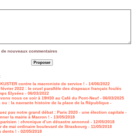
vée de nouveaux commentaires
:
te KUSTER contre la macroniste de service !
- 14/06/2022
février 2022 : le cruel parallèle des drapeaux français foulés
mps Elysées
- 06/03/2022
ouvons nous ce soir à 19H30 au Café du Pont-Neuf
- 06/03/2025
 ou : la navrante histoire de la place de la République
-
uez pas notre grand débat : Paris 2020 - une élection capitale -
nner la mairie à Macron !
- 13/05/2018
 parisien : chronique d’un désastre annoncé
- 12/05/2018
ur de mai ordinaire boulevard de Strasbourg
- 11/05/2018
s dents !
- 02/05/2018