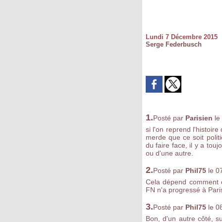
Lundi 7 Décembre 2015
Serge Federbusch
1.
Posté par
Parisien
le
si l'on reprend l'histoi
merde que ce soit polit
du faire face, il y a to
ou d'une autre.
2.
Posté par
Phil75
le 0
Cela dépend comment on
FN n'a progressé à Pari
3.
Posté par
Phil75
le 0
Bon, d'un autre côté, 