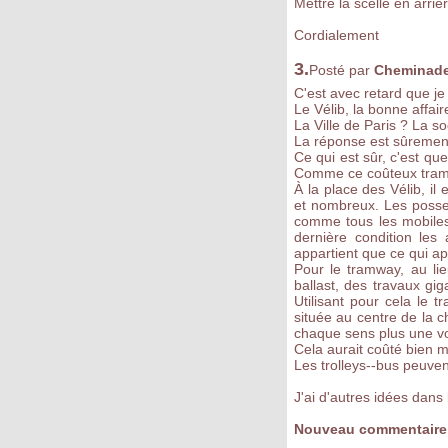
Mettre la scelle en arriè
Cordialement
3.
Posté par
Cheminad
C'est avec retard que je l
Le Vélib, la bonne affaire
La Ville de Paris ? La s
La réponse est sûrement
Ce qui est sûr, c'est qu
Comme ce coûteux tram
À la place des Vélib, il
et nombreux. Les posse
comme tous les mobiles)
dernière condition les
appartient que ce qui app
Pour le tramway, au lie
ballast, des travaux gi
Utilisant pour cela le 
située au centre de la c
chaque sens plus une vo
Cela aurait coûté bien m
Les trolleys--bus peuvent
J'ai d'autres idées dan
Nouveau commentaire