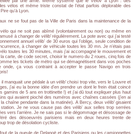
seillée par une amie. Même système que le Vélov' à Lyon : des
des vélos et même triste constat de l'état parfois déplorable des
 Pire qu'à Lyon.
x ne se fout pas de la Ville de Paris dans la maintenance de la
 vélo qui ne soit pas abîmé (volontairement ou non) ou même en
amusé à changer de vélib’ régulièrement. La pote avec qui j'ai testé
nnement annuel vélib' de 30 euros qui l'oblige, seule condition de
concurrence, à changer de véhicule toutes les 30 mn. Je n'étais pas
vélo toutes les 30 minutes, mais j'ai accompagné le mouvement et
 la carte, de code secret, choisir le numero du 2 roues, cinq fois de
 Comme les tickets de métro qui se démagnétisent dans vos poches
ne onde, ça vous contraint à accepter le passe Navigo en trois
ris!
il manquait une pédale à un vélib’ choisi trop vite, vers le Louvre et
ges, j'ai eu la bonne idée d'en prendre un dont le frein était coincé
s gamins de 5 ans en trottinette !) et j'ai dû tout expliquer plus haut
ains qui avaient pioché des numéros avec chaînes cassées (j'en ai
 la chaîne pendante dans la matinée). A Bercy, deux vélib’ gisaient
station. Je ne vous cause pas des vélib' aux selles trop serrées
nées vers l'arrière. Je ne sais pas si le dégommage et désossage de
référé des désoeuvrés parisiens mais en deux heures trente de
up trop de désolation cycliste.
out de la gueule de Delanoë et des Parisiens ou les camionnettes