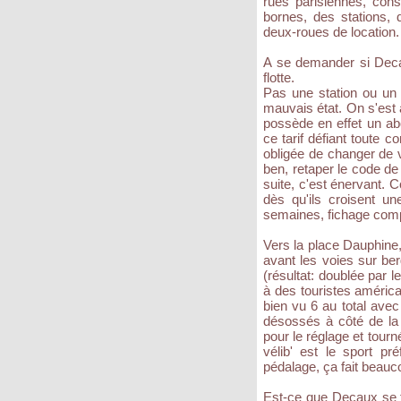
rues parisiennes, con
bornes, des stations, 
deux-roues de location.
A se demander si Decau
flotte.
Pas une station ou un
mauvais état. On s'est 
possède en effet un abo
ce tarif défiant toute 
obligée de changer de 
ben, retaper le code de
suite, c'est énervant.
dès qu'ils croisent u
semaines, fichage comp
Vers la place Dauphine, 
avant les voies sur ber
(résultat: doublée par le
à des touristes améric
bien vu 6 au total avec
désossés à côté de la 
pour le réglage et tour
vélib' est le sport p
pédalage, ça fait beauco
Est-ce que Decaux se f