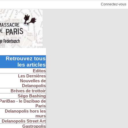
Connectez-vous
Retrouvez tous
les articles
Editos
Les Dernières
Nouvelles de
Delanopolis
Brèves de trottoir
Ségo Bashing
PariBao - le Dazibao de
Paris
Delanopolis hors les
murs
Delanopolis Street Art
Gastropolis