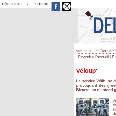
Réseau social
Poster sur :
Accueil
>
Les Dernières
Revenir à l'accueil
|
En
Véloup'
Le service Vélib' se 
provoquant des grèv
Bizarre, on n'entend g
J
c
s
d