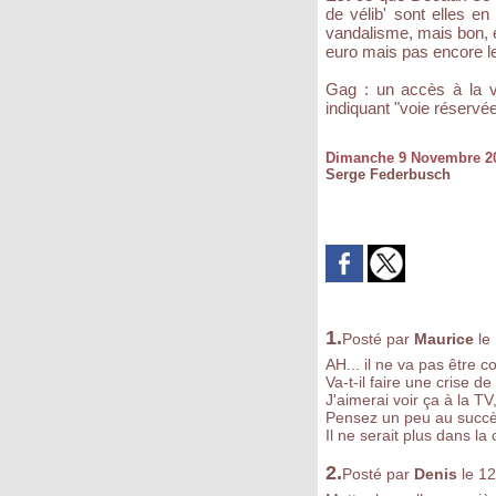
de vélib' sont elles e
vandalisme, mais bon, e
euro mais pas encore le
Gag : un accès à la vo
indiquant "voie réservée
Dimanche 9 Novembre 2
Serge Federbusch
1.
Posté par
Maurice
le
AH... il ne va pas être c
Va-t-il faire une crise 
J'aimerai voir ça à la TV,
Pensez un peu au succès 
Il ne serait plus dans la
2.
Posté par
Denis
le 1