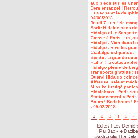
aux pieds sur les Cha
Dernier rappel ! Retr
La vache et le dauphin
04/06/2018
Jeudi 7 juin ! Ne manq
Sortir Hidalgo sans do
Hidalgo et le Sangatte
Crasse à Paris : un jo
Hidalgo : Vian dans le
Hidalgo : vive les gr
Cradalgo est partout !
Bientôt la grande cou
Failib' : la catastroph
Hidalgo pleine de berg
Transports gratuits : H
Quand Hidalgo coince 
Affreuse, sale et mécha
Missika fustigé par les
Hidalchaos : Paris sou
Stationnement à Paris
Boum ! Badaboum ! Enco
- 05/02/2018
1
2
3
4
5
»
Editos
|
Les Dernièr
PariBao - le Daziba
Gastropolis
|
Le Delano