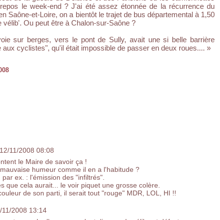
n repos le week-end ? J'ai été assez étonnée de la récurrence du
n Saône-et-Loire, on a bientôt le trajet de bus départemental à 1,50
 vélib'. Ou peut être à Chalon-sur-Saône ?
ie sur berges, vers le pont de Sully, avait une si belle barrière
 aux cyclistes", qu'il était impossible de passer en deux roues.... »
008
 12/11/2008 08:08
ontent le Maire de savoir ça !
de mauvaise humeur comme il en a l'habitude ?
 par ex. : l'émission des "infiltrés".
que cela aurait... le voir piquet une grosse colère.
 couleur de son parti, il serait tout "rouge" MDR, LOL, HI !!
2/11/2008 13:14