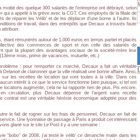
a moitié des quelque 300 salariés de l'entreprise ont débrayé, selon
 » qui a appelé à la grève avec la CGT. Ces employés de la filiale de
de réparer les Vélib’ et de les déplacer d'une borne à l'autre. Ils
onditions de travail, dans des entrepôts que Decaux a trouvés faute
 attribuer.
s, étant rémunérés autour de 1.000 euros en temps partiel et placés
llective des commerces de sport et non celle des salariés de
nt que la plupart des avantages sociaux de la société-mère leur
s (13ème mois, prime de vacances, mutuelle, etc.)
problème : pour remporter ce marché, Decaux a fait un véritable
 Delanoë de claironner que la ville réalisait une bonne affaire. Ainsi,
 sur les recettes de location qui vont toutes à la ville. Dans ces
aucun intérêt à ce que le service fonctionne bien puisque, si tel est
de locations augmente, cela ne lui rapporte rien de plus. Pis encore,
 en circulation, plus Decaux dépense de l’argent sans recette
ce contrat est une véritable hérésie économique adoptée pour des
tre le fait de rogner sur les frais de personnel, Decaux en fait de
service. Une lyonnaise de passage à Paris a produit cet intéressant
ns glané sur le site Le Post il y a une semaine :
vie "bobo" de 2008, j'ai testé le vélib' ce dimanche matin dans les