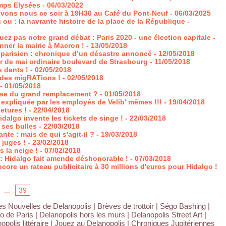
mps Elysées
- 06/03/2022
ouvons nous ce soir à 19H30 au Café du Pont-Neuf
- 06/03/2025
 ou : la navrante histoire de la place de la République
-
uez pas notre grand débat : Paris 2020 - une élection capitale -
nner la mairie à Macron !
- 13/05/2018
 parisien : chronique d’un désastre annoncé
- 12/05/2018
ur de mai ordinaire boulevard de Strasbourg
- 11/05/2018
s dents !
- 02/05/2018
andes migRATions !
- 02/05/2018
- 01/05/2018
rse du grand remplacement ?
- 01/05/2018
e expliquée par les employés de Velib' mêmes !!!
- 19/04/2018
etures !
- 22/04/2018
idalgo invente les tickets de singe !
- 22/03/2018
ses bulles
- 22/03/2018
nte : mais de qui s'agit-il ?
- 19/03/2018
 juges !
- 23/02/2018
s la neige !
- 07/02/2018
 : Hidalgo fait amende déshonorable !
- 07/03/2018
re un rateau publicitaire à 30 millions d'euros pour Hidalgo !
...
39
es Nouvelles de Delanopolis
|
Brèves de trottoir
|
Ségo Bashing
|
o de Paris
|
Delanopolis hors les murs
|
Delanopolis Street Art
|
polis littéraire
|
Jouez au Delanopolis
|
Chroniques Jupitériennes