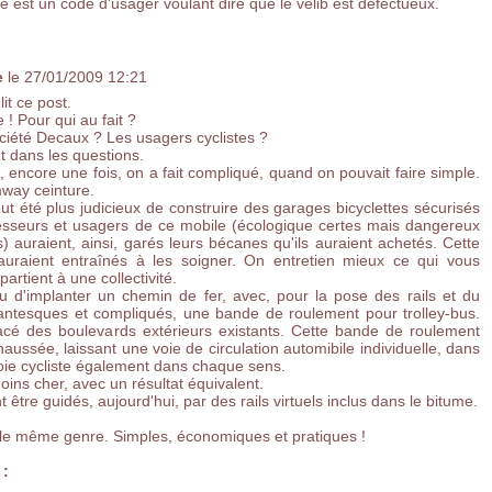
re est un code d'usager voulant dire que le vélib est défectueux.
e
le 27/01/2009 12:21
it ce post.
 ! Pour qui au fait ?
ociété Decaux ? Les usagers cyclistes ?
 dans les questions.
e, encore une fois, on a fait compliqué, quand on pouvait faire simple.
way ceinture.
 eut été plus judicieux de construire des garages bicyclettes sécurisés
sseurs et usagers de ce mobile (écologique certes mais dangereux
 auraient, ainsi, garés leurs bécanes qu'ils auraient achetés. Cette
 auraient entraînés à les soigner. On entretien mieux ce qui vous
artient à une collectivité.
u d'implanter un chemin de fer, avec, pour la pose des rails et du
gantesques et compliqués, une bande de roulement pour trolley-bus.
tracé des boulevards extérieurs existants. Cette bande de roulement
haussée, laissant une voie de circulation automibile individuelle, dans
ie cycliste également dans chaque sens.
oins cher, avec un résultat équivalent.
 être guidés, aujourd'hui, par des rails virtuels inclus dans le bitume.
s le même genre. Simples, économiques et pratiques !
 :