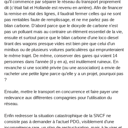
qu’il commence par séparer le réseau du transport proprement
dit (c’était fait et Hollande est revenu en arrière). Afin de financer
la remise en état des lignes, il faudrait fermer celles qui ne sont
pas rentables faute de remplissage, et ne me parlez pas de
bilan carbone. D’abord parce que le dioxyde de carbone n’est
pas un polluant mais au contraire un élément essentiel de la vie,
ensuite et surtout parce que le bilan carbone d’une loco diesel
tirant des wagons presque vides est bien pire que celui d’un
minibus ou de plusieurs voitures particulières qui emprunteraient
le même trajet. De même, conserver des gares qui voient 14
personnes dans l’année (il y en a), est inutilement ruineux. En
revanche si une société privée (ou une association) a envie de
racheter une petite ligne parce qu’elle y a un projet, pourquoi pas
?
Ensuite, mettre le transport en concurrence et faire payer une
redevance aux différentes compagnies pour l’utilisation du
réseau.
Enfin redresser la situation catastrophique de la SNCF ne
consiste pas à demander à l’actuel PDG, visiblement d’une
incompétence rare, un plan de restructuration, mais à le virer et