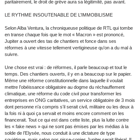
paritairement, le droit de grève aura sa légitimité, pas avant.
LE RYTHME INSOUTENABLE DE L’IMMOBILISME
Selon Alba Ventura, la chroniqueuse politique de RTL qui tombe
en transe chaque fois que le mot « Macron » est prononcé,
Jupiter a ouvert des tas de chantiers et fonce dans ses
réformes à une vitesse tellement vertigineuse qu’on a du mal à
suivre.
Une chose est vrai : de réformes, il parle beaucoup et tout le
temps. Des chantiers ouverts, il y en a beaucoup sur le papier.
Même une réforme constitutionnelle dans laquelle il voulait
mettre l’obéissance obligatoire au dogme du réchauffement
climatique, une réforme du code civil pour transformer les
entreprises en ONG caritatives, un service obligatoire de 3 mois
dont personne n’a compris s’il serait civil, militaire ou les deux à
la fois ni à quoi ça servait et moins encore comment on les
financerait. Tout ce qui est dans cette liste, plus la lutte contre
les « fake news » qui ne sont pas émises par les médias à la
solde de l’Elysée, nous conduit à une dictature de type
soviétique, mais selon nos pisse-copies Jupiter serait libéral. Il