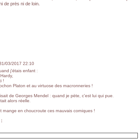
i de près ni de loin.
 31/03/2017 22:10
and j'étais enfant :
s Hardy,
i !
chon Platon et au virtuose des macronneries !
isait de Georges Mendel : quand je pète, c'est lui qui pue.
ait alors réelle.
t mange en choucroute ces mauvais comiques !
 :