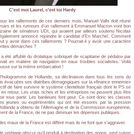
C'est moi Laurel, c'est toi Hardy
tous les ralliements de ces derniers mois, Manuel Valls doit réunir
 mars et les rumeurs d'un ralliement à Emmanuel Macron vont bon
izaine de sénateurs UDI, qui avaient par ailleurs soutenu Nicolas
également annoncé rejoindre le candidat d'En Marche!. Comment
peut y avoir dans ces ralliements ? Pourrait-il y avoir une caractère
érentes démarches ?
a été affublé du drolatique sobriquet de «capitaine de pédalo» par
ait en matière de navigation en eaux troubles socialistes. Voilà
usse sur la même embarcation !
l’hologramme de Hollande, sa déclinaison dans tous les sens du
ois évacuées ses diatribes démagogiques sur la «finance ennemie»
ctif de faire survivre le système clientéliste français dont le PS se
ent en retour. Les vrais riches et les entreprises ne peuvent plus être
oir tous partir. Les banlieues font peur. Ce sont donc les classes
s jeunes ou expérimentés qui ont été essorés par la pression
, Hollande a obtenu de l’Allemagne et de la Commission européenne,
ement de la France, de ne pas diminuer les dépenses publiques.
 des maux de la France est différé mais ils ne font que s’aggraver.
t le verbiage obscur qu’il produit à destination des gogos, veut suivre