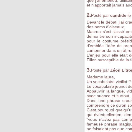
que j'ai entendu, utilisa
et n'apportait jamais au
2.
Posté par
candide
le
Devant le débat, j'ai cr
des noms d'oiseaux...
Macron s'est laissé em
démontre son incapacité 
pour le costume présid
d'emblée l'idée de pre
cantonner dans un affr
L'enjeu pour elle était 
Fillon susceptible de la
3.
Posté par
Zéon Litro
Madame laura,
Un vocabulaire vieillot ?
Le vocabulaire jeunot de
Appauvrir la langue, vi
avec nuance et surtout,
Dans une phrase creuse
comprendre ce qu'on sou
C'est pourquoi quelqu'u
qui éventuellement dem
"vous n'avez pas compris
fameuse phrase magique
ne faisaient pas que com