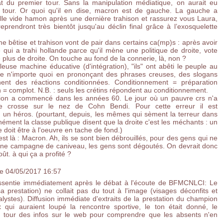
t du premier tour. Sans la manipulation médiatique, on aurait eu
d tour. Or quoi qu'il en dise, macron est de gauche. La gauche a
lle vide hamon après une dernière trahison et rassurez vous Laura,
prendront très bientôt jusqu'au déclin final grâce à l’exosquelette
bêtise et trahison vont de pair dans certains ca(mp)s : après avoir
 qui a trahi hollande parce qu'il mène une politique de droite, vote
 plus de droite. On touche au fond de la connerie, là, non ?
leuse machine éducative (d'intégration), "ils" ont abêti le peuple au
ire n'importe quoi en prononçant des phrases creuses, des slogans
ent des réactions conditionnées. Conditionnement = préparation
 = complot. N.B. : seuls les crétins répondent au conditionnement.
sation a commencé dans les années 60. Le jour où un pauvre crs n'a
 crosse sur le nez de Cohn Bendi. Pour cette erreur il est
un héros. (pourtant, depuis, les mêmes qui sèment la terreur dans
ément la classe publique disent que la droite c'est les méchants : un
 doit être à l'oeuvre en tache de fond.)
st là : Macron. Ah, ils se sont bien débrouillés, pour des gens qui ne
une campagne de caniveau, les gens sont dégoutés. On devrait donc
t. à qui ça a profité ?
le 04/05/2017 16:57
ssentie immédiatement après le débat à l'écoute de BFMCNLCI: Le
 prestation) ne collait pas du tout à l'image (visages déconfits et
alystes). Diffusion immédiate d'extraits de la prestation du champion
x qui auraient loupé la rencontre sportive, le ton était donné, le
t tour des infos sur le web pour comprendre que les absents n'en