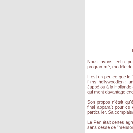
Nous avons enfin pu 
programmé, modèle dernie
Il est un peu ce que le
films hollywoodien : u
Juppé ou à la Hollande
qui ment davantage enc
Son propos n'était qu'
final apparaît pour c
particulier. Sa complai
Le Pen était certes agr
sans cesse de "menson