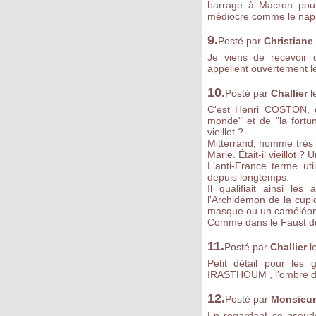
barrage à Macron pour 
médiocre comme le napp
9.
Posté par
Christian
Je viens de recevoir 
appellent ouvertement 
10.
Posté par
Challier
l
C'est Henri COSTON, qu
monde" et de "la fortu
vieillot ?
Mitterrand, homme très in
Marie. Était-il vieillot 
L'anti-France terme ut
depuis longtemps.
Il qualifiait ainsi le
l'Archidémon de la cupi
masque ou un caméléon
Comme dans le Faust de 
11.
Posté par
Challier
l
Petit détail pour les 
IRASTHOUM , l’ombre de 
12.
Posté par
Monsieur
En regardant ce pseudo