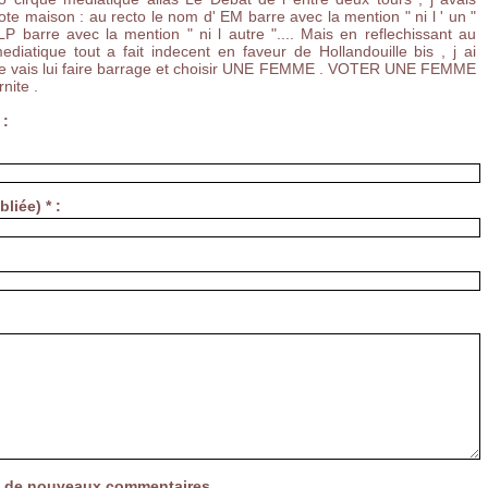
ote maison : au recto le nom d' EM barre avec la mention " ni l ' un "
P barre avec la mention " ni l autre ".... Mais en reflechissant au
iatique tout a fait indecent en faveur de Hollandouille bis , j ai
e vais lui faire barrage et choisir UNE FEMME . VOTER UNE FEMME
rnite .
 :
liée) * :
vée de nouveaux commentaires