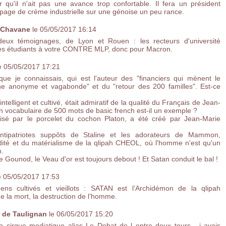
qu'il n'ait pas une avance trop confortable. Il fera un président
age de crème industrielle sur une génoise un peu rance.
e Chavane
le 05/05/2017 16:14
deux témoignages, de Lyon et Rouen : les recteurs d'université
les étudiants à votre CONTRE MLP, donc pour Macron.
e 05/05/2017 17:21
e je connaissais, qui est l'auteur des "financiers qui mènent le
ne anonyme et vagabonde" et du "retour des 200 familles". Est-ce
telligent et cultivé, était admiratif de la qualité du Français de Jean-
? Un vocabulaire de 500 mots de basic french est-il un exemple ?
ilisé par le porcelet du cochon Platon, a été créé par Jean-Marie
s antipatriotes suppôts de Staline et les adorateurs de Mammon,
dité et du matérialisme de la qlipah CHEOL, où l'homme n'est qu'un
.
Gounod, le Veau d'or est toujours debout ! Et Satan conduit le bal !
e 05/05/2017 17:53
gens cultivés et vieillots : SATAN est l’Archidémon de la qlipah
la mort, la destruction de l’homme.
 de Taulignan
le 06/05/2017 15:20
 cirque mediatique alias Le Debat de l entre deux tours , j avais