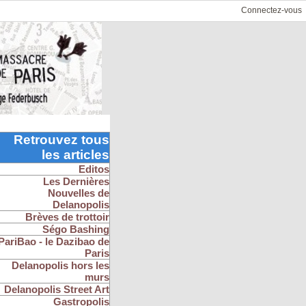
Connectez-vous
Retrouvez tous
les articles
Editos
Les Dernières
Nouvelles de
Delanopolis
Brèves de trottoir
Ségo Bashing
PariBao - le Dazibao de
Paris
Delanopolis hors les
murs
Delanopolis Street Art
Gastropolis