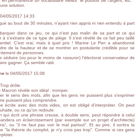
it en permanence un vocabulaire vieillot "le pouvoir de l'argent, etc.."
cune solution.
 04/05/2017 14:33
aqué au bout de 30 minutes, n'ayant rien appris ni rien entendu à part
barquer dans ce jeu, ce qui n'est pas malin de sa part et ce qui
à s'extraire de ce type de piège. Il s'est révélé de ce fait peu taillé
entiel. C'est vrai, mais à quel prix ! Marine Le Pen a abandonné
ndre de la hauteur et de se montrer en postulante crédible pour se
ontement de personnes.
de séduire (ou pour le moins de rassurer) l'électorat conservateur de
 faire gagner. Ça semble raté.
ne
le 04/05/2017 15:08
 Trop drôle.
 Macron révèle son idéal : tromper.
der le sens des mots, afin que les gens ne puissent plus s'exprimer
 ne puissent plus comprendre.
 écrite avec des mots vides, on est obligé d’interpréter. On peut
haite, ou ce qu'on redoute.
n qui écrit une phrase creuse, à double sens, peut répondre à celui
andera un éclaircissement (par exemple sur un projet d'architecte)
", ou "il ne faut pas voir le mal partout". Et au pire, il sortira la
 "la théorie du complot, je n'y crois pas trop". Comme si ces gens
ploter.