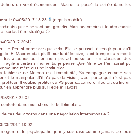
n dehors du volet économique, Macron a passé la soirée dans les
ment
le 04/05/2017 18:23
(depuis mobile)
andidats qui ne se sont pas grandis. Mais néanmoins il faudra choisir
.et surtout être stratège 😏
04/05/2017 20:42
en Le Pen si agressive que cela; Elle le poussait à réagir pour qu'il
olo. E. Macron était plutôt sur la défensive, s'est trompé ou a menti
isait les attaques ad hominem pis ad personam, un classique des
it fragile a certains moments, je pense Que Mme Le Pen aurait pu
comme une mère ou une institutrice.
 la faiblesse de Macron est l'immaturité; Sa compagne comme ses
er et le manipuler. S'il n'a pas de vision, c'est parce qu'il n'est pas
rofiteur. Il voulais profiter du PS pour sa carrière, il aurait du lire un
r en apprendre plus sur l'être et l'avoir!
4/05/2017 22:02
 conforté dans mon choix : le bulletin blanc.
n de ces deux zozos dans une négociation internationale ?
 05/05/2017 10:02
la mégère et le psychopathe, je m'y suis rasé comme jamais. Je ferai