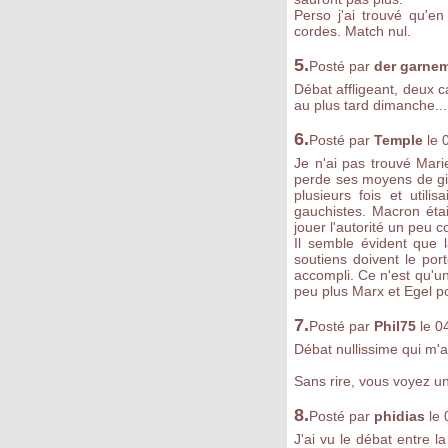
Perso j'ai trouvé qu'e
cordes. Match nul.
5.
Posté par
der garne
Débat affligeant, deux c
au plus tard dimanche...
6.
Posté par
Temple
le 
Je n'ai pas trouvé Mari
perde ses moyens de gig
plusieurs fois et util
gauchistes. Macron éta
jouer l'autorité un peu 
Il semble évident que
soutiens doivent le port
accompli. Ce n'est qu'un p
peu plus Marx et Egel pou
7.
Posté par
Phil75
le 0
Débat nullissime qui m'a
Sans rire, vous voyez u
8.
Posté par
phidias
le
J'ai vu le débat entre 