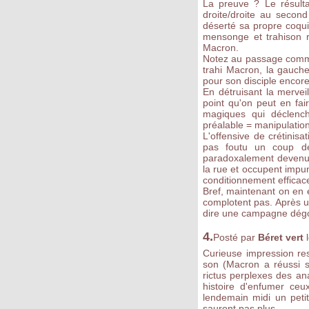
La preuve ? Le résulta
droite/droite au secon
déserté sa propre coqui
mensonge et trahison re
Macron.
Notez au passage comme 
trahi Macron, la gauche
pour son disciple encore
En détruisant la merveil
point qu'on peut en fa
magiques qui déclench
préalable = manipulation
L'offensive de crétini
pas foutu un coup de
paradoxalement devenu 
la rue et occupent impun
conditionnement efficace
Bref, maintenant on en e
complotent pas. Après 
dire une campagne dégoû
4.
Posté par
Béret vert
Curieuse impression re
son (Macron a réussi sa
rictus perplexes des an
histoire d'enfumer ceu
lendemain midi un peti
sauront pas plus.