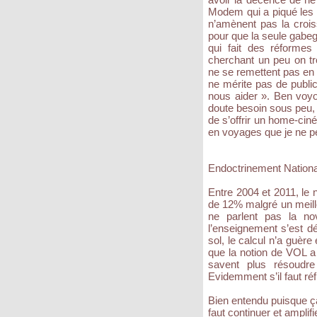
Modem qui a piqué les 
n’amènent pas la crois
pour que la seule gabeg
qui fait des réforme
cherchant un peu on tr
ne se remettent pas en q
ne mérite pas de public
nous aider ». Ben voyo
doute besoin sous peu, f
de s’offrir un home-ciné
en voyages que je ne p
Endoctrinement Nationa
Entre 2004 et 2011, le 
de 12% malgré un meille
ne parlent pas la no
l’enseignement s’est d
sol, le calcul n’a guère
que la notion de VOL a 
savent plus résoudr
Evidemment s’il faut ré
Bien entendu puisque ça
faut continuer et amplif