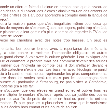
mande un effort et faire du ludique en prenant soin que le niveau de
 en-dessous du niveau des élèves : ainsi verra-t-on des enfants de
r des chiffres de 1 à 9 pour apprendre à compter dans la langue de
vécu).
out à la maison, parce que c’est inégalitaire même pour ceux qui
 plus de moyens de s’exercer. Quant-aux leçons, point trop n’en faut,
se plaindre que leur gamin n’a plus le temps de regarder la TV ou de
entre de l’école.
 vexer les chérubins avec des notes trop basses. On peut les
les enfants, leur bourrer le mou avec la repentance des méchants
, la lutte contre le racisme, l’homophilie obligatoire et autres
as grand-chose à voir avec la culture générale. Leur expliquer dès
 pilule et comment la prendre mais pas comment devenir des adultes
ublier que l’individu ne compte pas, il doit s’effacer devant le
abilité collective n’existe pas. Les bassiner avec l’écologisme punitif
bio à la cantine mais ne pas réprimander les pires comportements.
eurre dans les sorties scolaires mais pas les accompagnatrices
journée du patrimoine à Strasbourg, ne pas visiter la Cathédrale,
derne (ça a été fait).
 ne s’occuper que des élèves en grand échec et oublier tous les
e multiplier le nombre d’échecs, après tout ça justifie des postes
permet aux fils de profs de rester en haut du panier, ils ont des
a maison. Et puis pour les « plus riches », ceux que le socialisme
 y a les écoles hors contrat et les cours de soutien.