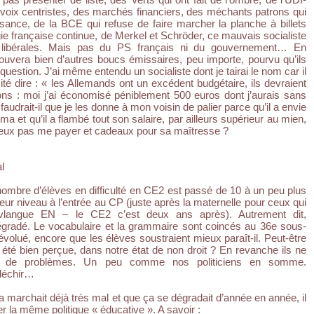
voix centristes, des marchés financiers, des méchants patrons qui
sance, de la BCE qui refuse de faire marcher la planche à billets
ie française continue, de Merkel et Schröder, ce mauvais socialiste
s libérales. Mais pas du PS français ni du gouvernement… En
ouvera bien d’autres boucs émissaires, peu importe, pourvu qu’ils
uestion. J’ai même entendu un socialiste dont je tairai le nom car il
ité dire : « les Allemands ont un excédent budgétaire, ils devraient
ns : moi j’ai économisé péniblement 500 euros dont j’aurais sans
audrait-il que je les donne à mon voisin de palier parce qu’il a envie
ma et qu’il a flambé tout son salaire, par ailleurs supérieur au mien,
eux pas me payer et cadeaux pour sa maîtresse ?
l
nombre d’élèves en difficulté en CE2 est passé de 10 à un peu plus
ur niveau à l’entrée au CP (juste après la maternelle pour ceux qui
vlangue EN – le CE2 c’est deux ans après). Autrement dit,
égradé. Le vocabulaire et la grammaire sont coincés au 36e sous-
 évolué, encore que les élèves soustraient mieux paraît-il. Peut-être
été bien perçue, dans notre état de non droit ? En revanche ils ne
e de problèmes. Un peu comme nos politiciens en somme.
fléchir…
 marchait déjà très mal et que ça se dégradait d’année en année, il
ier la même politique « éducative ». A savoir :