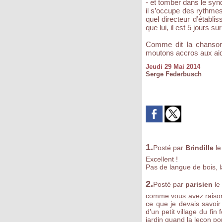
- et tomber dans le syn
il s’occupe des rythmes
quel directeur d’établi
que lui, il est 5 jours s
Comme dit la chanson 
moutons accros aux aid
Jeudi 29 Mai 2014
Serge Federbusch
1.
Posté par
Brindille
l
Excellent !
Pas de langue de bois, la
2.
Posté par
parisien
le
comme vous avez raison 
ce que je devais savoir
d'un petit village du fin
jardin quand la leçon por