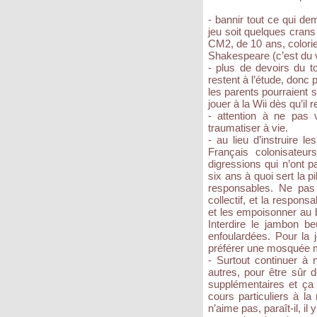
- bannir tout ce qui de
jeu soit quelques crans
CM2, de 10 ans, colorie
Shakespeare (c’est du 
- plus de devoirs du t
restent à l’étude, donc
les parents pourraient 
jouer à la Wii dès qu’il r
- attention à ne pas
traumatiser à vie.
- au lieu d’instruire 
Français colonisateurs
digressions qui n’ont p
six ans à quoi sert la
responsables. Ne pas o
collectif, et la respons
et les empoisonner au 
Interdire le jambon b
enfoulardées. Pour la 
préférer une mosquée mo
- Surtout continuer à
autres, pour être sûr d
supplémentaires et ça 
cours particuliers à l
n’aime pas, paraît-il, il