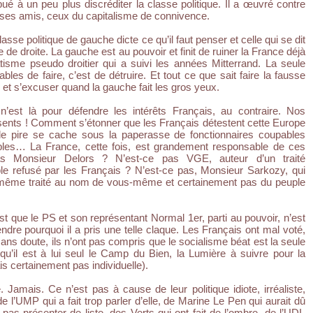
ibué à un peu plus discréditer la classe politique. Il a œuvré contre
 ses amis, ceux du capitalisme de connivence.
sse politique de gauche dicte ce qu’il faut penser et celle qui se dit
e de droite. La gauche est au pouvoir et finit de ruiner la France déjà
tisme pseudo droitier qui a suivi les années Mitterrand. La seule
bles de faire, c’est de détruire. Et tout ce que sait faire la fausse
r, et s’excuser quand la gauche fait les gros yeux.
’est là pour défendre les intérêts Français, au contraire. Nos
sents ! Comment s’étonner que les Français détestent cette Europe
 le pire se cache sous la paperasse de fonctionnaires coupables
les… La France, cette fois, est grandement responsable de ces
as Monsieur Delors ? N’est-ce pas VGE, auteur d’un traité
ble refusé par les Français ? N’est-ce pas, Monsieur Sarkozy, qui
ême traité au nom de vous-même et certainement pas du peuple
est que le PS et son représentant Normal 1er, parti au pouvoir, n’est
re pourquoi il a pris une telle claque. Les Français ont mal voté,
ans doute, ils n’ont pas compris que le socialisme béat est la seule
 qu’il est à lui seul le Camp du Bien, la Lumière à suivre pour la
is certainement pas individuelle).
. Jamais. Ce n’est pas à cause de leur politique idiote, irréaliste,
 de l’UMP qui a fait trop parler d’elle, de Marine Le Pen qui aurait dû
pas présenter de liste, des Verts qui ont fait de l’ombre, de l’UDI-