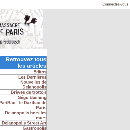
Connectez-vous
Retrouvez tous
les articles
Editos
Les Dernières
Nouvelles de
Delanopolis
Brèves de trottoir
Ségo Bashing
PariBao - le Dazibao de
Paris
Delanopolis hors les
murs
Delanopolis Street Art
Gastropolis