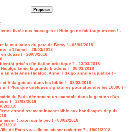
:
ienne livrée aux sauvages et Hidalgo ne fait toujours rien !
-
re la mutilation du parc de Bercy !
- 03/04/2018
ans le 12ème !
- 29/03/2018
 en douze !
- 26/03/2018
18
bientôt privés d'initiation artistique ?
- 13/03/2018
 Hidalgo lance la grande braderie !
- 08/03/2018
ice annule Anne Hidalgo, Anne Hidalgo annule la justice !
-
s et hidalguistes dans les biblis !
- 02/03/2018
il ! Plus que quelques signatures pour atteindre les 10000 !
-
mairie de Paris dénoncent un scandale dans la gestion d'un
eurs !
- 13/02/2018
1/02/2018
19ème arrondissement inaccessible aux handicapés depuis
2018
umesnil : paon sur le bec !
- 03/02/2018
9/01/2018
ille de Paris va-t-elle se laisser racketter ?
- 19/01/2018