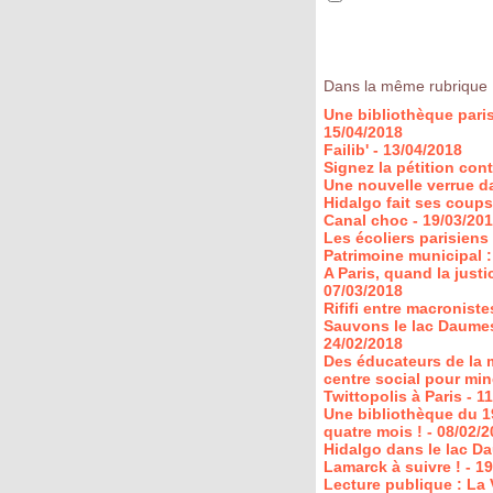
Dans la même rubrique 
Une bibliothèque paris
15/04/2018
Failib'
- 13/04/2018
Signez la pétition cont
Une nouvelle verrue d
Hidalgo fait ses coups
Canal choc
- 19/03/20
Les écoliers parisiens 
Patrimoine municipal :
A Paris, quand la just
07/03/2018
Rififi entre macroniste
Sauvons le lac Daumesn
24/02/2018
Des éducateurs de la 
centre social pour min
Twittopolis à Paris
- 1
Une bibliothèque du 
quatre mois !
- 08/02/
Hidalgo dans le lac Da
Lamarck à suivre !
- 1
Lecture publique : La V