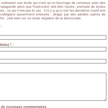
t subissent une école qui n'est qu'un bourrage de cerveaux avec des
ropagande alors que l'instruction doit être neutre, exempte de toutes
s , ce qui n'est pas le cas . il ni y a qu'a voir les dernières manif anti
 collégiens savamment entourés , diriger par des adultes cadres de
che , cela bien sur en toute négation de la démocratie.
 :
liée) * :
vée de nouveaux commentaires