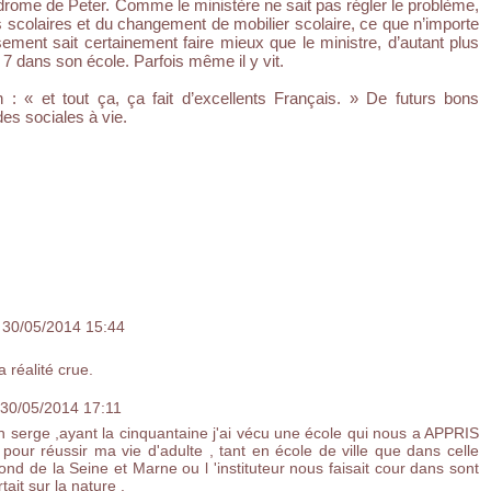
drome de Peter. Comme le ministère ne sait pas régler le problème,
 scolaires et du changement de mobilier scolaire, ce que n’importe
ssement sait certainement faire mieux que le ministre, d’autant plus
ur 7 dans son école. Parfois même il y vit.
: « et tout ça, ça fait d’excellents Français. » De futurs bons
es sociales à vie.
e 30/05/2014 15:44
 réalité crue.
 30/05/2014 17:11
serge ,ayant la cinquantaine j'ai vécu une école qui nous a APPRIS
 pour réussir ma vie d'adulte , tant en école de ville que dans celle
 fond de la Seine et Marne ou l 'instituteur nous faisait cour dans sont
tait sur la nature .