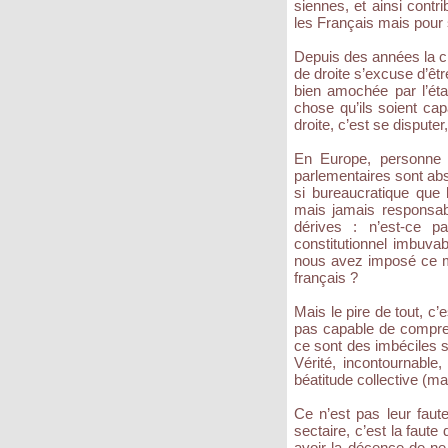
siennes, et ainsi contr
les Français mais pour
Depuis des années la cla
de droite s’excuse d’êtr
bien amochée par l’éta
chose qu’ils soient capa
droite, c’est se dispute
En Europe, personne n
parlementaires sont ab
si bureaucratique que
mais jamais responsab
dérives : n’est-ce p
constitutionnel imbuva
nous avez imposé ce m
français ?
Mais le pire de tout, c’
pas capable de comprend
ce sont des imbéciles s
Vérité, incontournable,
béatitude collective (ma
Ce n’est pas leur faute
sectaire, c’est la faute
avoir la décence de ne 