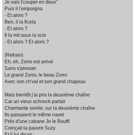
Je vais t'couper en deux"
Puis il l'empoigna
- Et alors ?
Ben, il la ficela
- Et alors ?
Il la mit sous la scie
- Et alors ? Et alors ?
(Refrain)
Eh, eh, Zorro est arrivé
Sans s'presser
Le grand Zorro, le beau Zorro
Avec son ch'val et son grand chapeau
Mais bientôt j'ai pris la deuxième chaîne
Car un vieux schnock parlait
Charmante soirée, sur la deuxième chaîne
Ils passaient le même navet
Près d'une cabane Jo le Bouffi
Coinçait la pauvre Suzy
Et il lui disait :