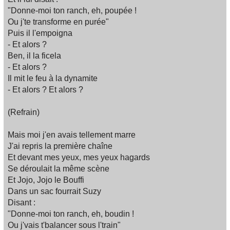
"Donne-moi ton ranch, eh, poupée !
Ou j'te transforme en purée"
Puis il l'empoigna
- Et alors ?
Ben, il la ficela
- Et alors ?
Il mit le feu à la dynamite
- Et alors ? Et alors ?
(Refrain)
Mais moi j'en avais tellement marre
J'ai repris la première chaîne
Et devant mes yeux, mes yeux hagards
Se déroulait la même scène
Et Jojo, Jojo le Bouffi
Dans un sac fourrait Suzy
Disant :
"Donne-moi ton ranch, eh, boudin !
Ou j'vais t'balancer sous l'train"