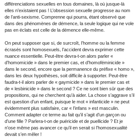
différenciations sexuelles en tous domaines, là où jusque-là
elles n’existaient pas ! L’obsession sexuelle progresse au nom
de l’anti-sexisme. Comprenne qui pourra, étant observé que
dans des phénomènes de démence, la seule logique qui ne vole
pas en éclats est celle de la démence elle-même.
On peut supposer que si, de surcroît, l’homme ou la femme
écrasés sont homosexuels, l’accident devra exprimer cette
nuance essentielle. Peut-être devra-t-on alors parler «
d’homomicide » dans le premier cas, et d’homoféminicide »
dans le second, encore que la permanence du préfixe « homo »,
dans les deux hypothèses, soit difficile à supporter. Peut-être
faudra-t-il alors parler de « gaymicide » dans le premier cas et
de « lesbinicide » dans le second ? Ce ne sont bien sûr que des
propositions, qui ne cherchent qu’à aider. La chose s’aggrave s’il
est question d’un enfant, puisque le mot « infanticide » ne peut
évidemment plus satisfaire, car « l’infans » est masculin.
Comment adapter ce terme au fait qu’il s’agit d’un garçon ou
d’une fille ? Parlera-t-on de puéricide et de puellicide ? Et je
n’ose même pas avancer ce qu’il en serait si l’homosexualité
devait s’en mêler !