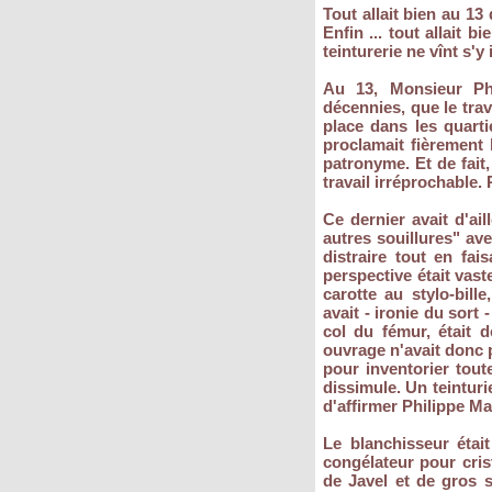
Tout allait bien au 13
Enfin ... tout allait 
teinturerie ne vînt s'y 
Au 13, Monsieur Phi
décennies, que le trav
place dans les quarti
proclamait fièrement 
patronyme. Et de fait,
travail irréprochable. 
Ce dernier avait d'ail
autres souillures" ave
distraire tout en fa
perspective était vast
carotte au stylo-bill
avait - ironie du sort 
col du fémur, était 
ouvrage n'avait donc p
pour inventorier tout
dissimule. Un teintur
d'affirmer Philippe Ma
Le blanchisseur était
congélateur pour cris
de Javel et de gros s