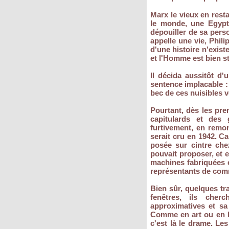
Marx le vieux en resta
le monde, une Egypte
dépouiller de sa per
appelle une vie, Phili
d'une histoire n'exist
et l'Homme est bien s
Il décida aussitôt d'
sentence implacable : "
bec de ces nuisibles vo
Pourtant, dès les pre
capitulards et des
furtivement, en remo
serait cru en 1942. Ca
posée sur cintre che
pouvait proposer, et 
machines fabriquées e
représentants de comm
Bien sûr, quelques tra
fenêtres, ils che
approximatives et sa
Comme en art ou en lit
c'est là le drame. Le