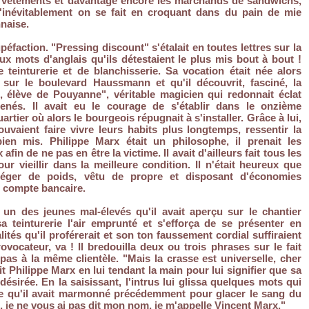
n vêtements et davantage encore les marchands de sandwichs,
'inévitablement on se fait en croquant dans du pain de mie
naise.
upéfaction. "Pressing discount" s'étalait en toutes lettres sur la
eux mots d'anglais qu'ils détestaient le plus mis bout à bout !
e teinturerie et de blanchisserie. Sa vocation était née alors
t sur le boulevard Haussmann et qu'il découvrit, fasciné, la
, élève de Pouyanne", véritable magicien qui redonnait éclat
nés. Il avait eu le courage de s'établir dans le onzième
rtier où alors le bourgeois répugnait à s'installer. Grâce à lui,
vaient faire vivre leurs habits plus longtemps, ressentir la
bien mis. Philippe Marx était un philosophe, il prenait les
fin de ne pas en être la victime. Il avait d'ailleurs fait tous les
ur vieillir dans la meilleure condition. Il n'était heureux que
t léger de poids, vêtu de propre et disposant d'économies
n compte bancaire.
un des jeunes mal-élevés qu'il avait aperçu sur le chantier
a teinturerie l'air emprunté et s'efforça de se présenter en
ités qu'il proférerait et son ton faussement cordial suffiraient
rovocateur, va ! Il bredouilla deux ou trois phrases sur le fait
 pas à la même clientèle. "Mais la crasse est universelle, cher
t Philippe Marx en lui tendant la main pour lui signifier que sa
désirée. En la saisissant, l'intrus lui glissa quelques mots qui
 ce qu'il avait marmonné précédemment pour glacer le sang du
, je ne vous ai pas dit mon nom, je m'appelle Vincent Marx."