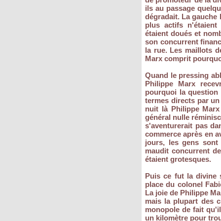
ils au passage quelqu
dégradait. La gauche l
plus actifs n'étaien
étaient doués et nombr
son concurrent finance
la rue. Les maillots d
Marx comprit pourquoi
Quand le pressing abh
Philippe Marx recevr
pourquoi la question 
termes directs par un
nuit là Philippe Marx
général nulle réminis
s'aventurerait pas da
commerce après en avo
jours, les gens sont
maudit concurrent de
étaient grotesques.
Puis ce fut la divine 
place du colonel Fabi
La joie de Philippe Ma
mais la plupart des c
monopole de fait qu'il
un kilomètre pour trou