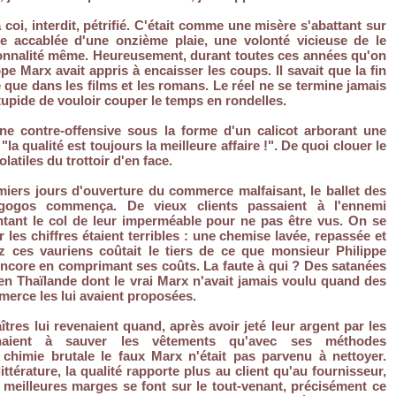
 coi, interdit, pétrifié. C'était comme une misère s'abattant sur
 accablée d'une onzième plaie, une volonté vicieuse de le
sonnalité même. Heureusement, durant toutes ces années qu'on
ppe Marx avait appris à encaisser les coups. Il savait que la fin
e que dans les films et les romans. Le réel ne se termine jamais
tupide de vouloir couper le temps en rondelles.
une contre-offensive sous la forme d'un calicot arborant une
la qualité est toujours la meilleure affaire !". De quoi clouer le
latiles du trottoir d'en face.
miers jours d'ouverture du commerce malfaisant, le ballet des
 gogos commença. De vieux clients passaient à l'ennemi
ntant le col de leur imperméable pour ne pas être vus. On se
r les chiffres étaient terribles : une chemise lavée, repassée et
z ces vauriens coûtait le tiers de ce que monsieur Philippe
encore en comprimant ses coûts. La faute à qui ? Des satanées
n Thaïlande dont le vrai Marx n'avait jamais voulu quand des
erce les lui avaient proposées.
îtres lui revenaient quand, après avoir jeté leur argent par les
rchaient à sauver les vêtements qu'avec ses méthodes
 chimie brutale le faux Marx n'était pas parvenu à nettoyer.
térature, la qualité rapporte plus au client qu'au fournisseur,
s meilleures marges se font sur le tout-venant, précisément ce