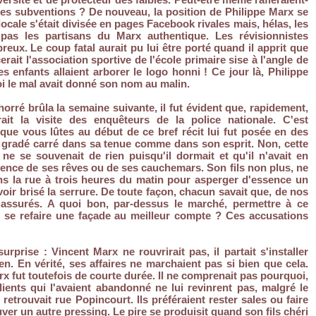
es subventions ? De nouveau, la position de Philippe Marx se
ocale s'était divisée en pages Facebook rivales mais, hélas, les
t pas les partisans du Marx authentique. Les révisionnistes
eux. Le coup fatal aurait pu lui être porté quand il apprit que
rait l'association sportive de l'école primaire sise à l'angle de
es enfants allaient arborer le logo honni ! Ce jour là, Philippe
 le mal avait donné son nom au malin.
orré brûla la semaine suivante, il fut évident que, rapidement,
ait la visite des enquêteurs de la police nationale. C'est
que vous lûtes au début de ce bref récit lui fut posée en des
 gradé carré dans sa tenue comme dans son esprit. Non, cette
 ne se souvenait de rien puisqu'il dormait et qu'il n'avait en
cence de ses rêves ou de ses cauchemars. Son fils non plus, ne
ns la rue à trois heures du matin pour asperger d'essence un
ir brisé la serrure. De toute façon, chacun savait que, de nos
 assurés. A quoi bon, par-dessus le marché, permettre à ce
 se refaire une façade au meilleur compte ? Ces accusations
surprise : Vincent Marx ne rouvrirait pas, il partait s'installer
en. En vérité, ses affaires ne marchaient pas si bien que cela.
rx fut toutefois de courte durée. Il ne comprenait pas pourquoi,
lients qui l'avaient abandonné ne lui revinrent pas, malgré le
 retrouvait rue Popincourt. Ils préféraient rester sales ou faire
ver un autre pressing. Le pire se produisit quand son fils chéri