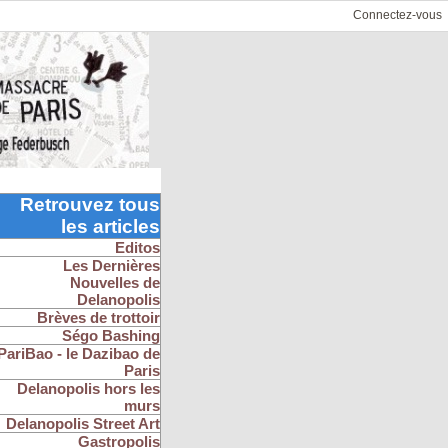
Connectez-vous
Retrouvez tous
les articles
Editos
Les Dernières
Nouvelles de
Delanopolis
Brèves de trottoir
Ségo Bashing
PariBao - le Dazibao de
Paris
Delanopolis hors les
murs
Delanopolis Street Art
Gastropolis