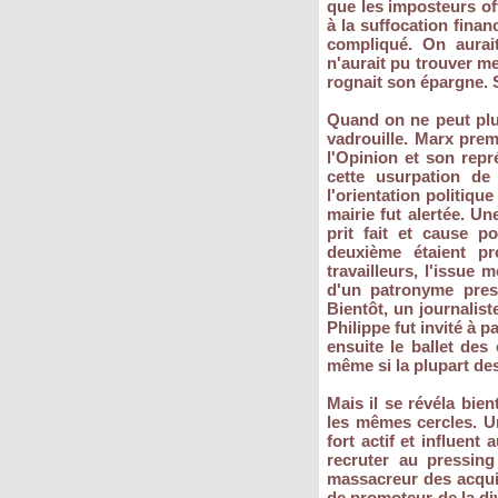
que les imposteurs of
à la suffocation finan
compliqué. On aurai
n'aurait pu trouver me
rognait son épargne. S
Quand on ne peut plus
vadrouille. Marx prem
l'Opinion et son repr
cette usurpation de
l'orientation politiqu
mairie fut alertée. Un
prit fait et cause 
deuxième étaient p
travailleurs, l'issue 
d'un patronyme prest
Bientôt, un journalist
Philippe fut invité à 
ensuite le ballet des
même si la plupart des
Mais il se révéla bie
les mêmes cercles. U
fort actif et influent
recruter au pressin
massacreur des acquis
de promoteur de la div