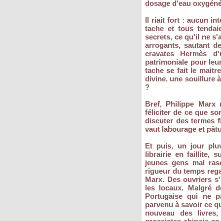
dosage d'eau oxygénée 
Il riait fort : aucun i
tache et tous tendaie
secrets, ce qu'il ne s
arrogants, sautant d
cravates Hermès d'u
patrimoniale pour leur
tache se fait le mait
divine, une souillure 
?
Bref, Philippe Marx 
féliciter de ce que so
discuter des termes fi
vaut labourage et pâtu
Et puis, un jour pluv
librairie en faillite,
jeunes gens mal rasé
rigueur du temps rega
Marx. Des ouvriers s'
les locaux. Malgré d
Portugaise qui ne pa
parvenu à savoir ce qu
nouveau des livres, 