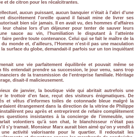
et de citron pour les récalcitrantes.
ntellectuel, aucun puissant, aucun banquier n'était à l'abri d'une
nt discrètement l'oreille quand il faisait mine de livrer ses
'autorisait bien sûr jamais. Il en avait vu, des hommes d'affaires
e leur chaise lors d'un déjeuner pour tenter de sauver leurs
ne sauce au vin, l'humiliation le disputant à l'atteinte
 faire perdre toute contenance. Celui qui se fait le maître de la
re du monde et, d'ailleurs, l'Homme n'est-il pas une maculation
à la surface du globe, demandait-il parfois sur un ton inquiétant
menait une vie parfaitement équilibrée et pouvait même se
n fils entendait prendre sa succession, le jour venu, sans trop
nanciers de la transmission de l'entreprise familiale. Héritage
rage, disait-il malicieusement.
ieux de janvier, la boutique vide qui abritait autrefois une
 sur le trottoir d'en face, reçut des visiteurs énigmatiques. De
s et vêtus d'informes toiles de cotonnade bleue malgré la
rdaient étrangement dans la direction de la vitrine de Philippe
installèrent peu après et entreprirent de refaire complètement
es questions insistantes à la concierge de l'immeuble, une
rlait volontiers qu'à son chat, le blanchisseur n'était pas
'il s'y tramait. Monsieur Marx aurait bien aimé qu'on y vendît à
une activité valorisante pour le quartier. Il redoutait les