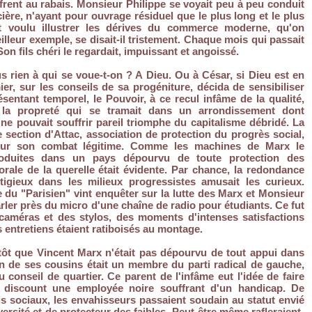
frent au rabais. Monsieur Philippe se voyait peu à peu conduit
cière, n'ayant pour ouvrage résiduel que le plus long et le plus
t voulu illustrer les dérives du commerce moderne, qu'on
illeur exemple, se disait-il tristement. Chaque mois qui passait
on fils chéri le regardait, impuissant et angoissé.
 rien à qui se voue-t-on ? A Dieu. Ou à César, si Dieu est en
ier, sur les conseils de sa progéniture, décida de sensibiliser
ésentant temporel, le Pouvoir, à ce recul infâme de la qualité,
 la propreté qui se tramait dans un arrondissement dont
e ne pouvait souffrir pareil triomphe du capitalisme débridé. La
e section d'Attac, association de protection du progrès social,
pour son combat légitime. Comme les machines de Marx le
roduites dans un pays dépourvu de toute protection des
morale de la querelle était évidente. Par chance, la redondance
igieux dans les milieux progressistes amusait les curieux.
e du "Parisien" vint enquêter sur la lutte des Marx et Monsieur
parler près du micro d'une chaîne de radio pour étudiants. Ce fut
 caméras et des stylos, des moments d'intenses satisfactions
 entretiens étaient ratiboisés au montage.
ntôt que Vincent Marx n'était pas dépourvu de tout appui dans
n de ses cousins était un membre du parti radical de gauche,
 au conseil de quartier. Ce parent de l'infâme eut l'idée de faire
g discount une employée noire souffrant d'un handicap. De
 sociaux, les envahisseurs passaient soudain au statut envié
ersité et de protecteur des faibles. Peut-être même rafleraient-