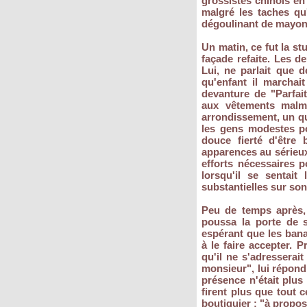
grossistes chinois e
malgré les taches qu
dégoulinant de mayon
Un matin, ce fut la st
façade refaite. Les d
Lui, ne parlait que d
qu'enfant il marchai
devanture de "Parfait
aux vêtements malme
arrondissement, un qua
les gens modestes pou
douce fierté d'être 
apparences au sérieux a
efforts nécessaires po
lorsqu'il se sentai
substantielles sur so
Peu de temps après, 
poussa la porte de s
espérant que les banal
à le faire accepter. P
qu'il ne s'adresserait
monsieur", lui répondi
présence n'était plus 
firent plus que tout
boutiquier : "à propos