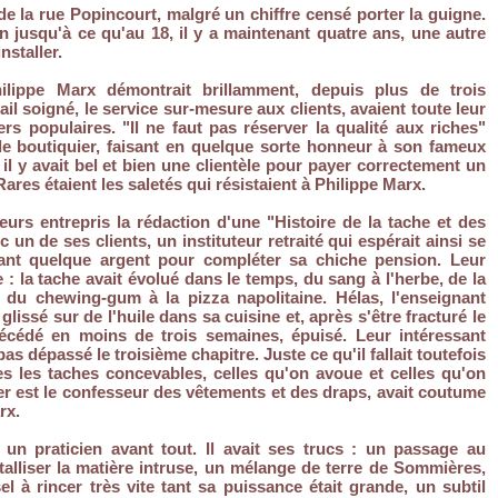
 de la rue Popincourt, malgré un chiffre censé porter la guigne.
bien jusqu'à ce qu'au 18, il y a maintenant quatre ans, une autre
installer.
lippe Marx démontrait brillamment, depuis plus de trois
ail soigné, le service sur-mesure aux clients, avaient toute leur
ers populaires. "Il ne faut pas réserver la qualité aux riches"
le boutiquier, faisant en quelque sorte honneur à son fameux
 il y avait bel et bien une clientèle pour payer correctement un
Rares étaient les saletés qui résistaient à Philippe Marx.
leurs entrepris la rédaction d'une "Histoire de la tache et des
c un de ses clients, un instituteur retraité qui espérait ainsi se
isant quelque argent pour compléter sa chiche pension. Leur
e : la tache avait évolué dans le temps, du sang à l'herbe, de la
e, du chewing-gum à la pizza napolitaine. Hélas, l'enseignant
- glissé sur de l'huile dans sa cuisine et, après s'être fracturé le
décédé en moins de trois semaines, épuisé. Leur intéressant
as dépassé le troisième chapitre. Juste ce qu'il fallait toutefois
es les taches concevables, celles qu'on avoue et celles qu'on
ier est le confesseur des vêtements et des draps, avait coutume
rx.
 un praticien avant tout. Il avait ses trucs : un passage au
talliser la matière intruse, un mélange de terre de Sommières,
el à rincer très vite tant sa puissance était grande, un subtil