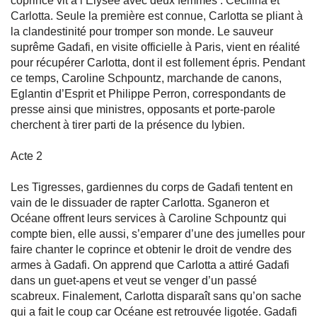
coprince vit à l’Elysée avec deux femmes : Cécilina et
Carlotta. Seule la première est connue, Carlotta se pliant à
la clandestinité pour tromper son monde. Le sauveur
suprême Gadafi, en visite officielle à Paris, vient en réalité
pour récupérer Carlotta, dont il est follement épris. Pendant
ce temps, Caroline Schpountz, marchande de canons,
Eglantin d’Esprit et Philippe Perron, correspondants de
presse ainsi que ministres, opposants et porte-parole
cherchent à tirer parti de la présence du lybien.
Acte 2
Les Tigresses, gardiennes du corps de Gadafi tentent en
vain de le dissuader de rapter Carlotta. Sganeron et
Océane offrent leurs services à Caroline Schpountz qui
compte bien, elle aussi, s’emparer d’une des jumelles pour
faire chanter le coprince et obtenir le droit de vendre des
armes à Gadafi. On apprend que Carlotta a attiré Gadafi
dans un guet-apens et veut se venger d’un passé
scabreux. Finalement, Carlotta disparaît sans qu’on sache
qui a fait le coup car Océane est retrouvée ligotée. Gadafi